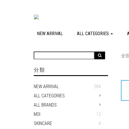
NEW ARRIVAL
ALL CATEGORIES
全
分類
NEW ARRIVAL
284
ALL CATEGORIES
ALL BRANDS
MOI
12
SKINCARE
4