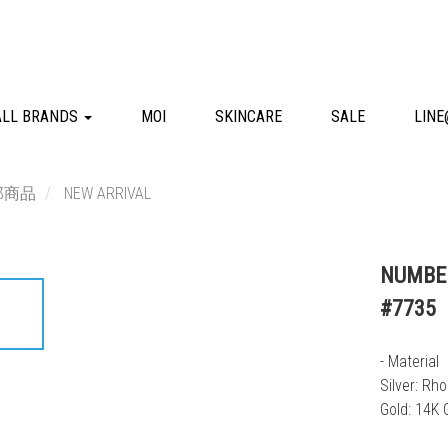
ALL BRANDS
MOI
SKINCARE
SALE
LINE
部商品
NEW ARRIVAL
NUMB
#7735
- Material
Silver: Rh
Gold: 14K 