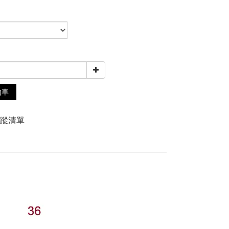
0
物車
追蹤清單