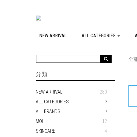
NEW ARRIVAL
ALL CATEGORIES
全
分類
NEW ARRIVAL
280
ALL CATEGORIES
ALL BRANDS
MOI
12
SKINCARE
4