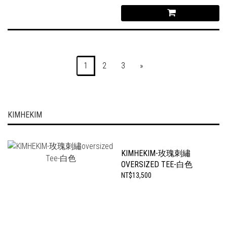
1
2
3
»
KIMHEKIM
KIMHEKIM-玫瑰刺繡
OVERSIZED TEE-白色
NT$13,500