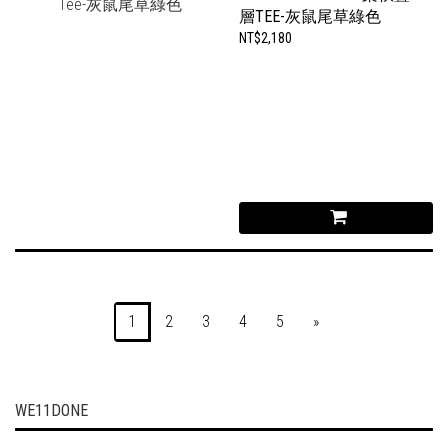
層TEE-灰鼠尾草綠色
NT$2,180
1
2
3
4
5
»
WE11DONE