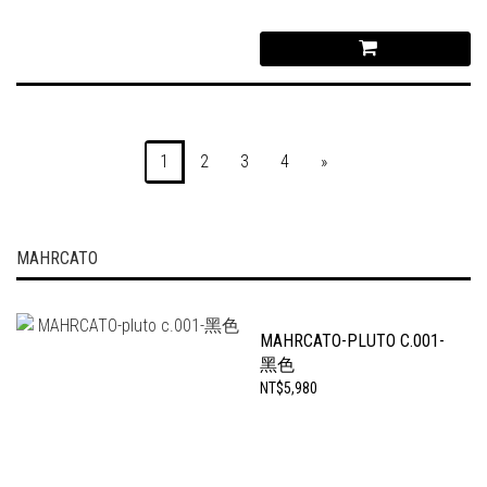
1
2
3
4
»
MAHRCATO
MAHRCATO-PLUTO C.001-
黑色
NT$5,980