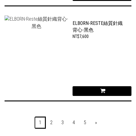
ELBORN-RESTE絲質針織
背心-黑色
NT$7,600
1
2
3
4
5
»