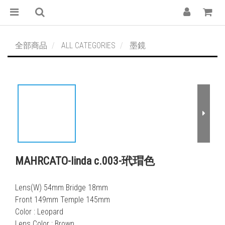
全部商品
ALL CATEGORIES
墨鏡
MAHRCATO-linda c.003-玳瑁色
Lens(W) 54mm Bridge 18mm
Front 149mm Temple 145mm
Color : Leopard
Lens Color : Brown