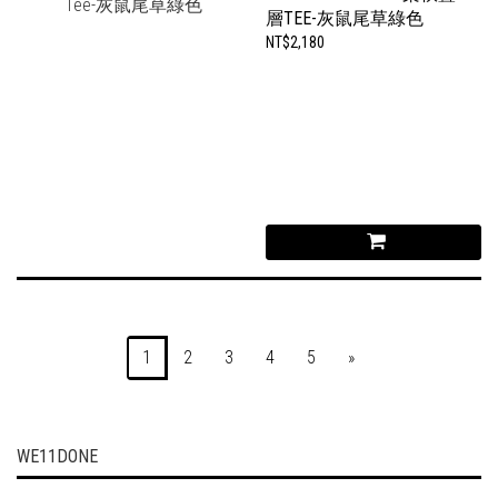
層TEE-灰鼠尾草綠色
NT$2,180
1
2
3
4
5
»
WE11DONE