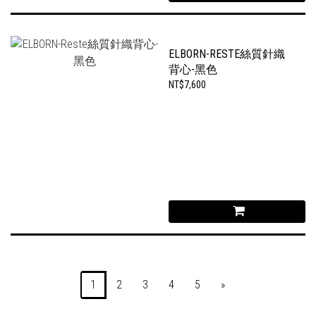
ELBORN-RESTE絲質針織
背心-黑色
NT$7,600
1
2
3
4
5
»