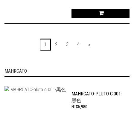
1
2
3
4
»
MAHRCATO
MAHRCATO-PLUTO C.001-
黑色
NT$5,980