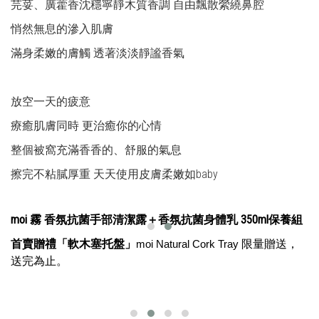
芫荽、廣藿香沈穩寧靜木質香調 自由飄散縈繞鼻腔
悄然無息的滲入肌膚
滿身柔嫩的膚觸 透著淡淡靜謐香氣
放空一天的疲意
療癒肌膚同時 更治癒你的心情
整個被窩充滿香香的、舒服的氣息
擦完不粘膩厚重 天天使用皮膚柔嫩如baby
moi 霧 香氛抗菌手部清潔露＋香氛抗菌身體乳
350ml保養組
首賣贈禮「軟木塞托盤」
限量贈送，
moi Natural Cork Tray
送完為止。