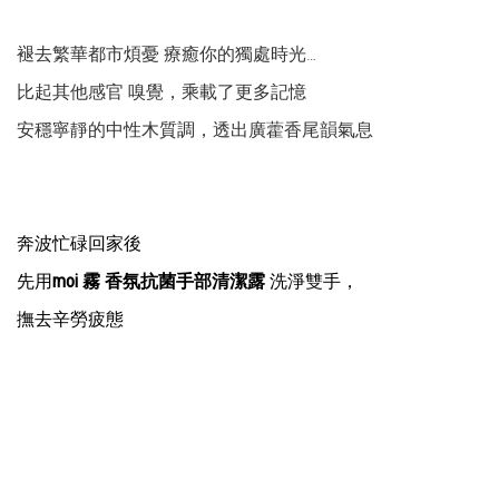
褪去繁華都市煩憂 療癒你的獨處時光…
比起其他感官 嗅覺，乘載了更多記憶
安穩寧靜的中性木質調，透出廣藿香尾韻氣息
奔波忙碌回家後
先用
moi 霧 香氛抗菌手部清潔露
洗淨雙手，
撫去辛勞疲態