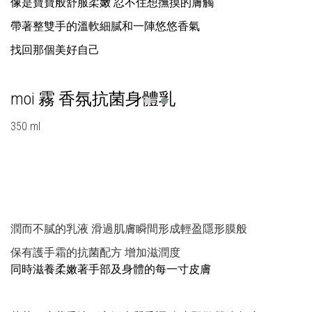
像是寶寶般舒服柔嫩 忍不住想撫摸的膚觸
帶著整雙手的溫軟細膩和一陣悠悠香氣
找回那個美好自己
moi 霧 香氛抗菌身體乳
350 ml
潤而不膩的乳液 滑過肌膚瞬間形成輕盈隱形膜般
保有護手霜的抗菌配方 增加滋潤度
同時滋養柔嫩著手部及身體的每一寸皮膚