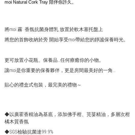
moi Natural Cork Tray 陪伴你許久。
將moi 霧 香氛抗菌身體乳 放置於軟木塞托盤上
將您的首飾收納於旁 開始享受moi帶給您的靜謐保養時光。
更可放置小花瓶、保養品…任何療癒你的小物。
讓moi是你重要的保養夥伴，更是房間最美好的一角…
貼心的禮盒式包裝，最完美的禮物～
◆以廣霍香精油為基底，添加佛手柑、芫荽精油，多層次柑
橘木質香氛
◆SGS檢驗抗菌達99.9%