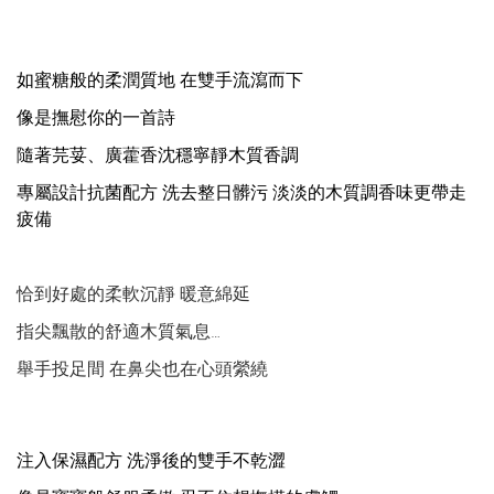
如蜜糖般的柔潤質地 在雙手流瀉而下
像是撫慰你的一首詩
隨著芫荽、廣藿香沈穩寧靜木質香調
專屬設計抗菌配方 洗去整日髒污 淡淡的木質調香味更帶走
疲備
恰到好處的柔軟沉靜 暖意綿延
指尖飄散的舒適木質氣息…
舉手投足間 在鼻尖也在心頭縈繞
注入保濕配方 洗淨後的雙手不乾澀